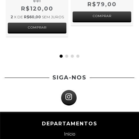
E
001
R$79,00
R$120,00
COMPRAR
2
X DE
R$60,00
SEM JUROS
SIGA-NOS
DEPARTAMENTOS
Início